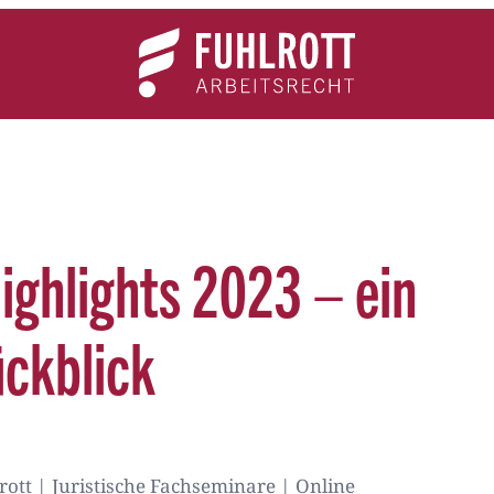
Team
Expertise
News
Kontakt
ighlights 2023 – ein
ckblick
lrott | Juristische Fachseminare | Online