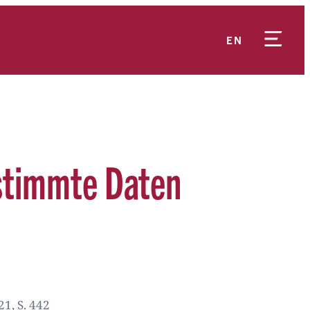
EN
stimmte Daten
1, S. 442