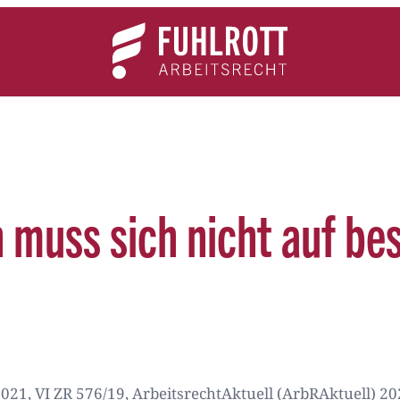
Team
Expertise
News
Kontakt
 muss sich nicht auf be
21, VI ZR 576/19, ArbeitsrechtAktuell (ArbRAktuell) 202