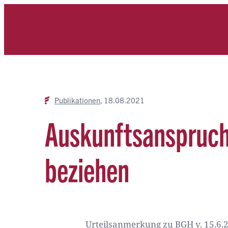
Zum
Inhalt
springen
Publikationen
18.08.2021
Auskunftsanspruch
beziehen
Urteilsanmerkung zu BGH v. 15.6.20