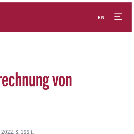
EN
erechnung von
022, S. 155 f.