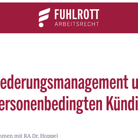
Team
Expertise
News
Kontakt
gliederungsmanagement u
 personenbedingten Künd
ammen mit RA Dr. Hoppe)