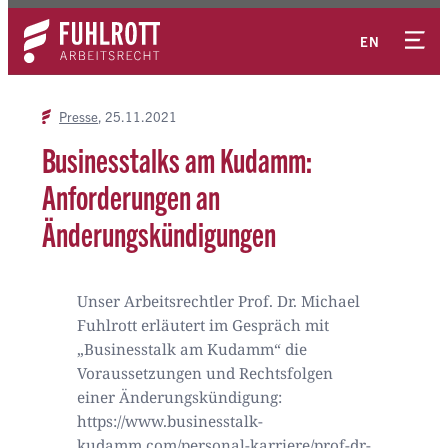
Zum
Kontakt
Inhalt
EN
springen
Presse
25.11.2021
Businesstalks am Kudamm:
Anforderungen an
Änderungskündigungen
Unser Arbeitsrechtler Prof. Dr. Michael
Fuhlrott erläutert im Gespräch mit
„Businesstalk am Kudamm“ die
Voraussetzungen und Rechtsfolgen
einer Änderungskündigung:
https://www.businesstalk-
kudamm.com/personal-karriere/prof-dr-