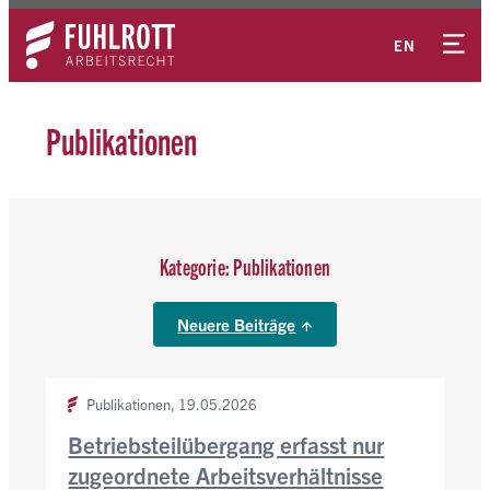
Zum
Kontakt
Inhalt
EN
springen
Publikationen
Kategorie:
Publikationen
Neuere Beiträge
Publikationen,
19.05.2026
Betriebsteilübergang erfasst nur
zugeordnete Arbeitsverhältnisse