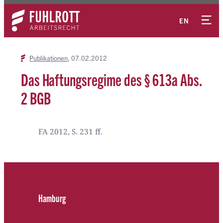
Zum
Kontakt
Inhalt
EN
springen
Publikationen
07.02.2012
Das Haftungsregime des § 613a Abs.
2 BGB
FA 2012, S. 231 ff.
Hamburg