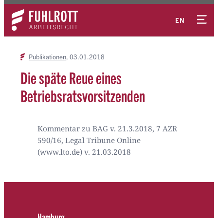
Zum
Kontakt
Inhalt
EN
springen
Publikationen
03.01.2018
Die späte Reue eines
Betriebsratsvorsitzenden
Kommentar zu BAG v. 21.3.2018, 7 AZR
590/16, Legal Tribune Online
(www.lto.de) v. 21.03.2018
Hamburg