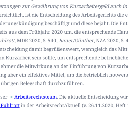
tzungen zur Gewährung von Kurzarbeitergeld auch in 
rsichtlich, ist die Entscheidung des Arbeitsgerichts die e
nderungskündigung beschäftigt und diese bejaht. Die Ent
reits aus dem Frühjahr 2020 um, die entsprechende Han
hlrott,
MDR 2020, S. 540
;
Bauer/Günther
,
NZA 2020, S. 
e Entscheidung damit begrüßenswert, wenngleich das Mitt
n Kurzarbeit sein sollte, um entsprechende betrieblich
ehmer die Mitwirkung an der Einführung von Kurzarbeit
ng aber ein effektives Mittel, um die betrieblich not
übrigen Belegschaft durchzuführen.
nser
Arbeitsrechtsteam
. Die aktuelle Entscheidung w
 Fuhlrott
in der ArbeitsrechtAktuell (v. 26.11.2020, Heft 