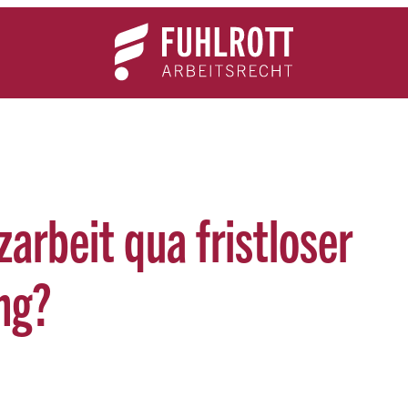
Team
Expertise
News
Kontakt
arbeit qua fristloser
ng?