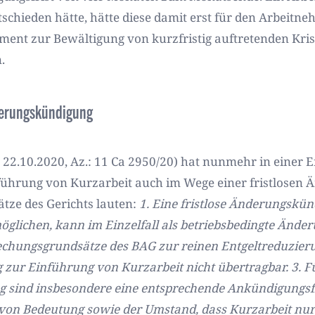
tschieden hätte, hätte diese damit erst für den Arbei
ment zur Bewältigung von kurzfristig auftretenden Kri
.
nderungskündigung
. 22.10.2020, Az.:
11 Ca 2950/20) hat nunmehr in einer E
nführung von Kurzarbeit auch im Wege einer fristlose
tze des Gerichts lauten:
1.
Eine fristlose Änderungskünd
öglichen, kann im Einzelfall als betriebsbedingte Änd
echungsgrundsätze des BAG zur reinen Entgeltreduzie
 zur Einführung von Kurzarbeit nicht übertragbar.
3.
F
g sind insbesondere eine entsprechende Ankündigungsf
 von Bedeutung sowie der Umstand, dass Kurzarbeit nu