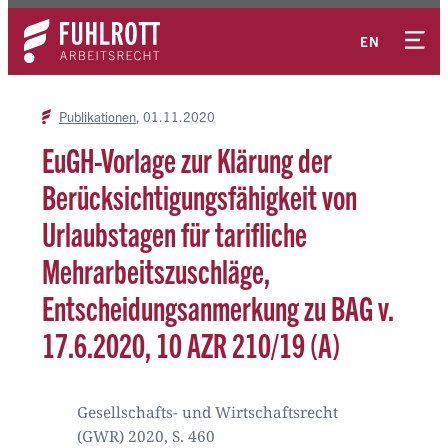
Zum
Kontakt
Inhalt
EN
springen
Publikationen
01.11.2020
EuGH-Vorlage zur Klärung der
Berücksichtigungsfähigkeit von
Urlaubstagen für tarifliche
Mehrarbeitszuschläge,
Entscheidungsanmerkung zu BAG v.
17.6.2020, 10 AZR 210/19 (A)
Gesellschafts- und Wirtschaftsrecht
(GWR) 2020, S. 460