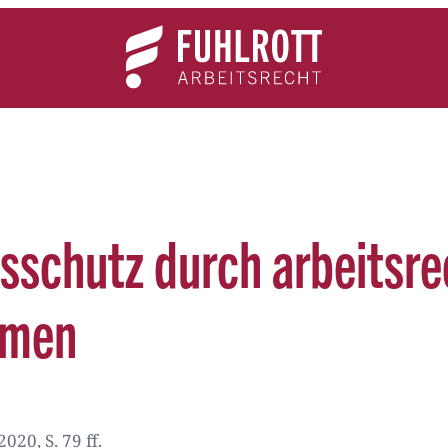
Team
Expertise
News
Kontakt
schutz durch arbeitsre
hmen
020, S. 79 ff.