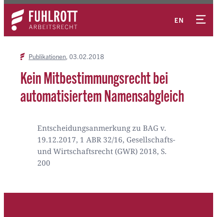
Zum
Kontakt
Inhalt
EN
springen
Publikationen
03.02.2018
Kein Mitbestimmungsrecht bei
automatisiertem Namensabgleich
Entscheidungsanmerkung zu BAG v.
19.12.2017, 1 ABR 32/16, Gesellschafts-
und Wirtschaftsrecht (GWR) 2018, S.
200