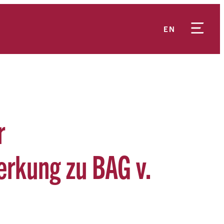
EN
r
rkung zu BAG v.