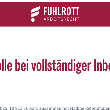
Team
Expertise
News
Kontakt
olle bei vollständiger I
2025, 10 SLa 168/24; zusammen mit Nadine Rettenmaier,