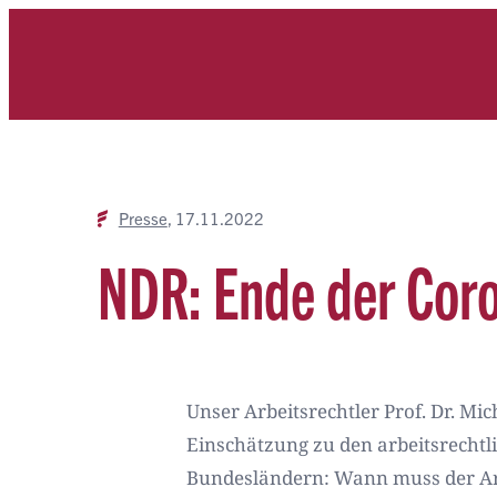
Zum
Inhalt
springen
Presse
17.11.2022
NDR: Ende der Coro
Unser Arbeitsrechtler Prof. Dr. Mi
Einschätzung zu den arbeitsrechtl
Bundesländern: Wann muss der Arb