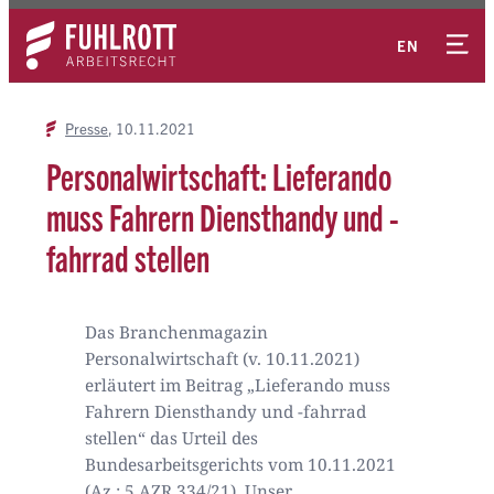
Zum
Kontakt
Inhalt
EN
springen
Presse
10.11.2021
Personalwirtschaft: Lieferando
muss Fahrern Diensthandy und -
fahrrad stellen
Das Branchenmagazin
Personalwirtschaft (v. 10.11.2021)
erläutert im Beitrag „Lieferando muss
Fahrern Diensthandy und -fahrrad
stellen“ das Urteil des
Bundesarbeitsgerichts vom 10.11.2021
(Az.: 5 AZR 334/21). Unser