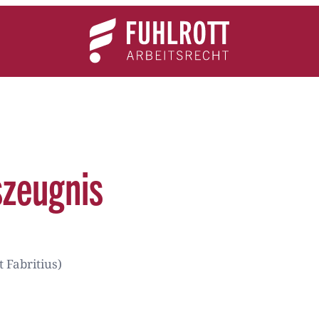
Team
Expertise
News
Kontakt
szeugnis
 Fabritius)