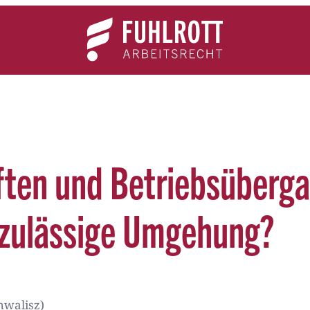
Team
Expertise
News
Kontakt
ften und Betriebsüberga
nzulässige Umgehung?
hwalisz)