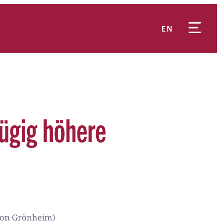
EN
fügig höhere
von Grönheim)