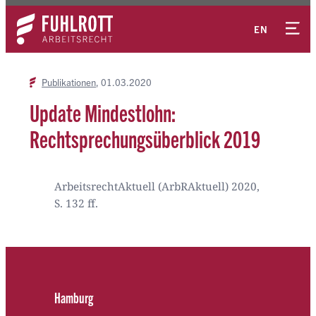
Zum
Kontakt
Inhalt
EN
springen
Publikationen
01.03.2020
Update Mindestlohn:
Rechtsprechungsüberblick 2019
ArbeitsrechtAktuell (ArbRAktuell) 2020,
S. 132 ff.
Hamburg