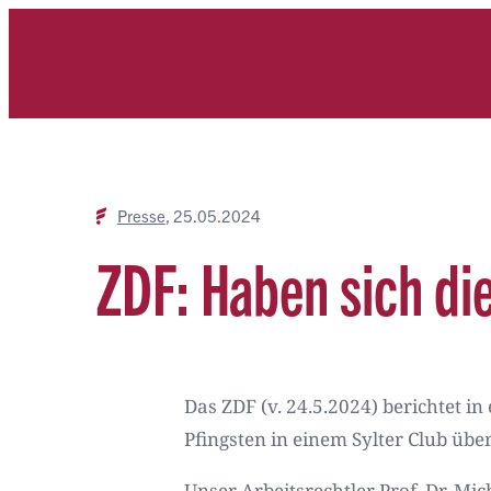
Zum
Inhalt
springen
Presse
25.05.2024
ZDF: Haben sich di
Das ZDF (v. 24.5.2024) berichtet in
Pfingsten in einem Sylter Club übe
Unser Arbeitsrechtler Prof. Dr. Mi