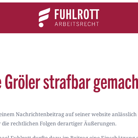
Team
Expertise
News
Kontakt
e Gröler strafbar gemac
 einem Nachrichtenbeitrag auf seiner website anlässlich 
r die rechtlichen Folgen derartiger Äußerungen.
chael Fuhlrott durfte dazu im Beitrag eine Einschätzung 