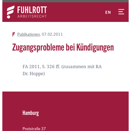
Zum
Kontakt
Inhalt
EN
springen
Publikationen
07.02.2011
Zugangsprobleme bei Kündigungen
FA 2011, S. 326 ff. (zusammen mit RA
Dr. Hoppe)
Hamburg
Poststraße 37