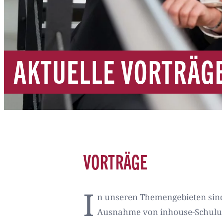
AKTUELLE VORTRÄG
VORTRÄGE
I
n unseren Themengebieten sind
Ausnahme von inhouse-Schulung